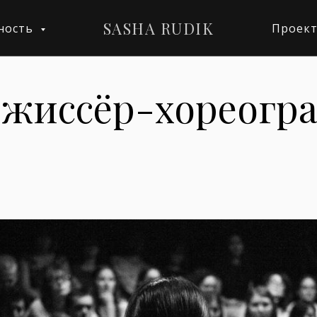
SASHA RUDIK
ность
Проек
ежиссёр-хореогр